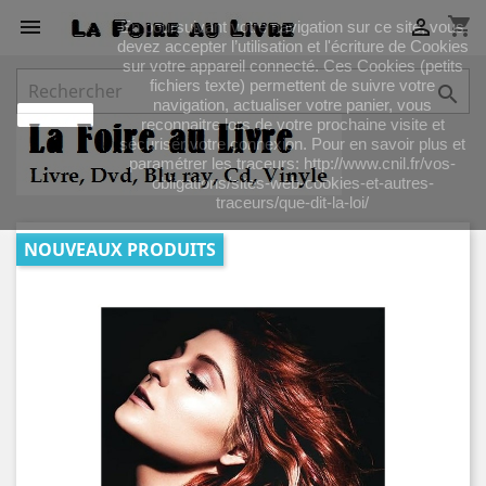
shopping_cart


En poursuivant votre navigation sur ce site, vous
devez accepter l’utilisation et l'écriture de Cookies
sur votre appareil connecté. Ces Cookies (petits
fichiers texte) permettent de suivre votre

navigation, actualiser votre panier, vous
J'accepte
reconnaitre lors de votre prochaine visite et
sécuriser votre connexion. Pour en savoir plus et
paramétrer les traceurs: http://www.cnil.fr/vos-
obligations/sites-web-cookies-et-autres-
traceurs/que-dit-la-loi/
NOUVEAUX PRODUITS