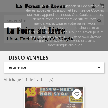
shopping_cart


En poursuivant votre navigation sur ce site, vous
devez accepter l’utilisation et l'écriture de Cookies
sur votre appareil connecté. Ces Cookies (petits
fichiers texte) permettent de suivre votre

navigation, actualiser votre panier, vous
J'accepte
reconnaitre lors de votre prochaine visite et
sécuriser votre connexion. Pour en savoir plus et
paramétrer les traceurs: http://www.cnil.fr/vos-
obligations/sites-web-cookies-et-autres-
traceurs/que-dit-la-loi/
DISCO VINYLES
Pertinence

Affichage 1-1 de 1 article(s)
favorite_border