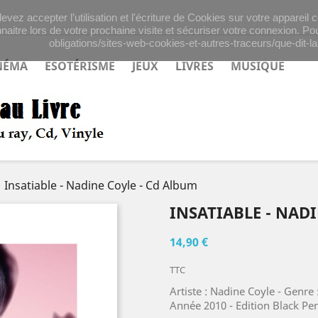
evez accepter l’utilisation et l'écriture de Cookies sur votre appareil
naitre lors de votre prochaine visite et sécuriser votre connexion. Pou
obligations/sites-web-cookies-et-autres-traceurs/que-dit-la-
NÉMA
ESOTÉRISME
JEUX
LIVRES
MUSIQUE
Insatiable - Nadine Coyle - Cd Album
INSATIABLE - NAD
14,90 €
TTC
Artiste : Nadine Coyle - Genr
Année 2010 - Edition Black Pe