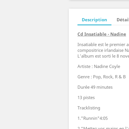
Description
Détai
Cd Insatiable - Nadine
Insatiable est le premier 
compositrice irlandaise N
L'album est sorti le 8 no
Artiste : Nadine Coyle
Genre : Pop, Rock, R & B
Durée 49 minutes
13 pistes
Tracklisting
1."Runnin"4:05
2."Mettez vos mains en l'a