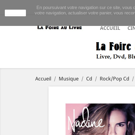
En poursuivant votre navigation sur ce site, vous d
votre navigation, actualiser votre panier, vous recon
J'accepte
ACCUEIL
CI
Accueil
Musique
Cd
Rock/Pop Cd