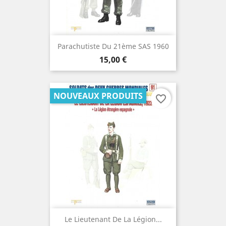
Parachutiste Du 21ème SAS 1960
Prix
15,00 €
NOUVEAUX PRODUITS
favorite_border
Le Lieutenant De La Légion...