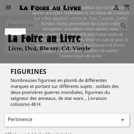
shopping_cart


En poursuivant votre navigation sur ce site, vous
devez accepter l’utilisation et l'écriture de Cookies
sur votre appareil connecté. Ces Cookies (petits
fichiers texte) permettent de suivre votre

navigation, actualiser votre panier, vous
J'accepte
reconnaitre lors de votre prochaine visite et
sécuriser votre connexion. Pour en savoir plus et
paramétrer les traceurs: http://www.cnil.fr/vos-
obligations/sites-web-cookies-et-autres-
traceurs/que-dit-la-loi/
FIGURINES
Nombreuses figurines en plomb de différentes
marques et portant sur différents sujets : soldats des
deux premières guerres mondiales, figurines du
seigneur des anneaux, de star wars... Livraison
colissimo 48 H.
Pertinence
