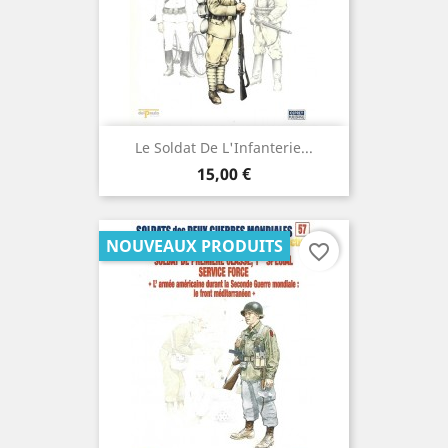
Le Soldat De L'Infanterie...
Prix
15,00 €
NOUVEAUX PRODUITS
favorite_border