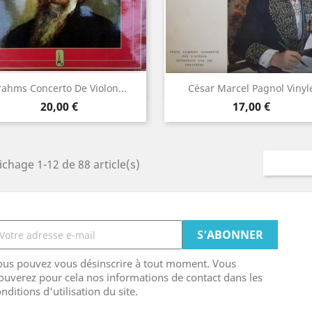
Aperçu rapide
Aperçu rapide


rahms Concerto De Violon...
César Marcel Pagnol Vinyl
Prix
Prix
20,00 €
17,00 €
ichage 1-12 de 88 article(s)
ous pouvez vous désinscrire à tout moment. Vous
ouverez pour cela nos informations de contact dans les
nditions d'utilisation du site.