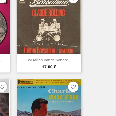
Aperçu rapide

..
Borsalino Bande Sonore...
Prix
17,00 €
vorite_border
favorite_border