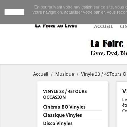
En poursuivant votre navigation sur ce site, vous d
votre navigation, actualiser votre panier, vous recon
J'accepte
ACCUEIL
CI
Accueil
Musique
Vinyle 33 / 45Tours 
V
VINYLE 33 / 45TOURS
OCCASION
Le
ét
Cinéma BO Vinyles
Co
Classique Vinyles
Disco Vinyles