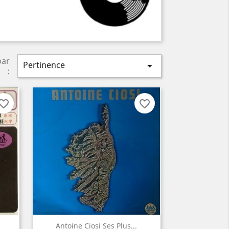
par
Pertinence

:
vorite_border
favorite_border
Aperçu rapide

Antoine Ciosi Ses Plus...