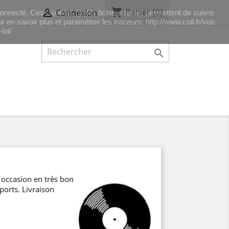
shopping_cart

Panier
(0)
Connexion
 connecté. Ces Cookies (petits fichiers texte) permettent de suivre
r en savoir plus et paramétrer les traceurs: http://www.cnil.fr/vos-
loi/

'occasion en très bon
ports. Livraison