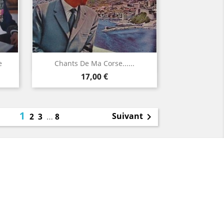
Aperçu rapide

e
Chants De Ma Corse......
Prix
17,00 €
1
Suivant
2
3
…
8
