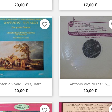
Prix
Prix
20,00 €
17,00 €
favorite_border
fa
Aperçu rapide
Aperçu rapide


ntonio Vivaldi Les Quatre...
Antonio Vivaldi Les Six...
Prix
Prix
20,00 €
20,00 €
favorite_border
fa