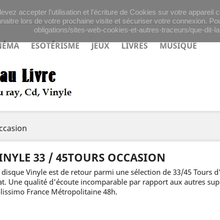
evez accepter l’utilisation et l'écriture de Cookies sur votre appareil
naitre lors de votre prochaine visite et sécuriser votre connexion. Pou
obligations/sites-web-cookies-et-autres-traceurs/que-dit-la-
NÉMA
ESOTÉRISME
JEUX
LIVRES
MUSIQUE
Occasion
INYLE 33 / 45TOURS OCCASION
 disque Vinyle est de retour parmi une sélection de 33/45 Tours d
at. Une qualité d'écoute incomparable par rapport aux autres sup
lissimo France Métropolitaine 48h.