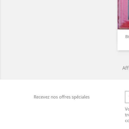
B
Aff
Recevez nos offres spéciales
V
tr
co