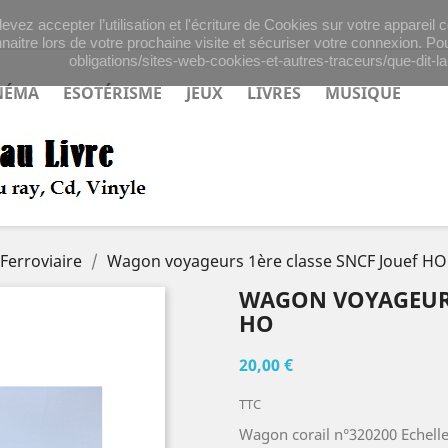
evez accepter l’utilisation et l'écriture de Cookies sur votre appareil
naitre lors de votre prochaine visite et sécuriser votre connexion. Pou
obligations/sites-web-cookies-et-autres-traceurs/que-dit-la-
NÉMA
ESOTÉRISME
JEUX
LIVRES
MUSIQUE
Ferroviaire
Wagon voyageurs 1ère classe SNCF Jouef HO
WAGON VOYAGEURS
HO
20,00 €
TTC
Wagon corail n°320200 Echelle