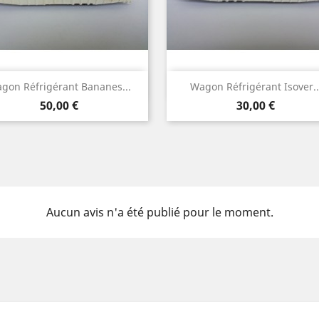
Aperçu rapide
Aperçu rapide


gon Réfrigérant Bananes...
Wagon Réfrigérant Isover..
Prix
Prix
50,00 €
30,00 €
Aucun avis n'a été publié pour le moment.