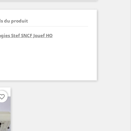
ls du produit
gies Stef SNCF Jouef HO
orite_border