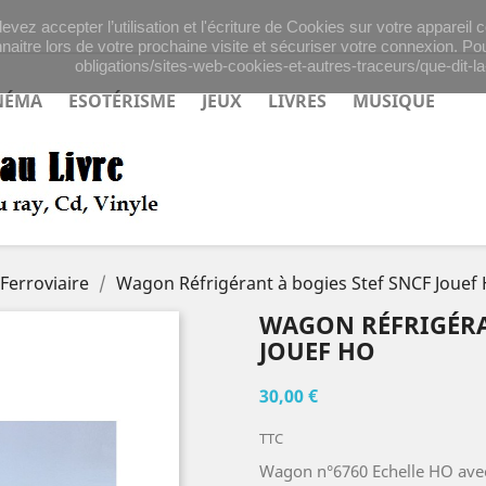
evez accepter l’utilisation et l'écriture de Cookies sur votre appareil
naitre lors de votre prochaine visite et sécuriser votre connexion. Pou
obligations/sites-web-cookies-et-autres-traceurs/que-dit-la-
NÉMA
ESOTÉRISME
JEUX
LIVRES
MUSIQUE
Ferroviaire
Wagon Réfrigérant à bogies Stef SNCF Jouef
WAGON RÉFRIGÉRA
JOUEF HO
30,00 €
TTC
Wagon n°6760 Echelle HO avec 