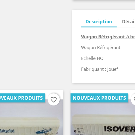
Description
Détai
Wagon Réfrigérant à bo
Wagon Réfrigérant
Echelle HO
Fabriquant : Jouef
VEAUX PRODUITS
NOUVEAUX PRODUITS
favorite_border
fav