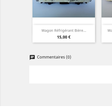
Aperçu rapide

Wagon Réfrigérant Bière...
Wa
Prix
15,00 €
Commentaires (0)