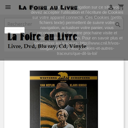
shopping_cart


En poursuivant votre navigation sur ce site, vous
devez accepter l’utilisation et l'écriture de Cookies
sur votre appareil connecté. Ces Cookies (petits
fichiers texte) permettent de suivre votre

navigation, actualiser votre panier, vous
J'accepte
reconnaitre lors de votre prochaine visite et
sécuriser votre connexion. Pour en savoir plus et
paramétrer les traceurs: http://www.cnil.fr/vos-
obligations/sites-web-cookies-et-autres-
traceurs/que-dit-la-loi/