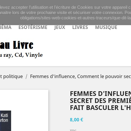
evez accepter l’utilisation et l'écriture de Cookies sur votre appareil
naitre lors de votre prochaine visite et sécuriser votre connexion. Pou
obligations/sites-web-cookies-et-autres-traceurs/que-dit-la-
NÉMA
ESOTÉRISME
JEUX
LIVRES
MUSIQUE
t politique
Femmes d'influence, Comment le pouvoir secr
FEMMES D'INFLUE
SECRET DES PREMI
FAIT BASCULER L'
8,00 €