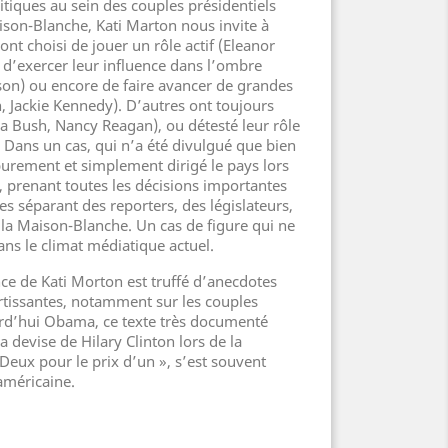
litiques au sein des couples présidentiels
aison-Blanche, Kati Marton nous invite à
nt choisi de jouer un rôle actif (Eleanor
, d’exercer leur influence dans l’ombre
lson) ou encore de faire avancer de grandes
, Jackie Kennedy). D’autres ont toujours
a Bush, Nancy Reagan), ou détesté leur rôle
 Dans un cas, qui n’a été divulgué que bien
purement et simplement dirigé le pays lors
, prenant toutes les décisions importantes
es séparant des reporters, des législateurs,
 la Maison-Blanche. Un cas de figure qui ne
ans le climat médiatique actuel.
ce de Kati Morton est truffé d’anecdotes
ertissantes, notamment sur les couples
urd’hui Obama, ce texte très documenté
a devise de Hilary Clinton lors de la
eux pour le prix d’un », s’est souvent
américaine.