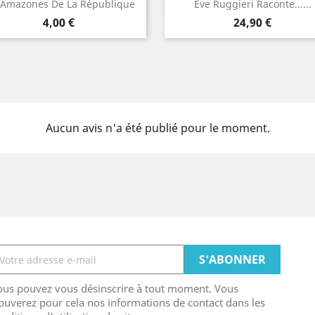
Aperçu rapide
Aperçu rapide


 Amazones De La République
Eve Ruggieri Raconte......
Prix
Prix
4,00 €
24,90 €
Aucun avis n'a été publié pour le moment.
ous pouvez vous désinscrire à tout moment. Vous
ouverez pour cela nos informations de contact dans les