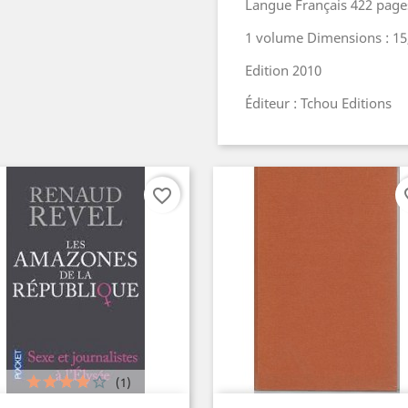
Langue Français 422 pag
1 volume Dimensions : 15,
Edition 2010
Éditeur : Tchou Editions
favorite_border
fav
(1)