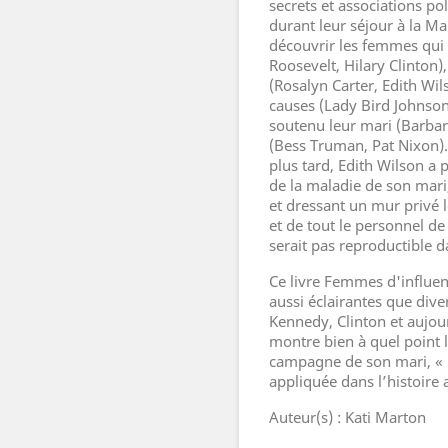
secrets et associations po
durant leur séjour à la M
découvrir les femmes qui o
Roosevelt, Hilary Clinton)
(Rosalyn Carter, Edith Wi
causes (Lady Bird Johnson
soutenu leur mari (Barbar
(Bess Truman, Pat Nixon).
plus tard, Edith Wilson a 
de la maladie de son mari
et dressant un mur privé l
et de tout le personnel de
serait pas reproductible d
Ce livre Femmes d'influen
aussi éclairantes que div
Kennedy, Clinton et aujo
montre bien à quel point l
campagne de son mari, « D
appliquée dans l’histoire 
Auteur(s) : Kati Marton