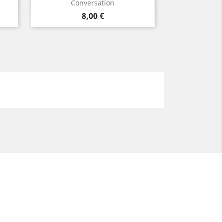
Aperçu rapide

Conversation
Prix
8,00 €