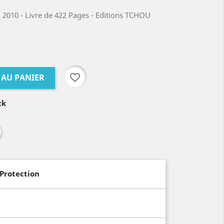
n 2010 - Livre de 422 Pages - Editions TCHOU
favorite_border
 AU PANIER
ck
 Protection