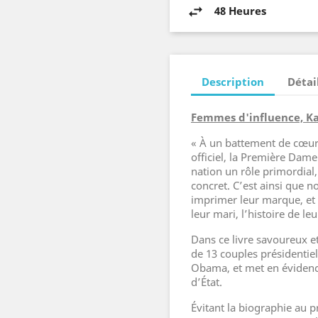
48 Heures
Description
Détai
Femmes d'influence, K
« À un battement de cœur 
officiel, la Première Dam
nation un rôle primordial
concret. C’est ainsi que n
imprimer leur marque, et 
leur mari, l’histoire de le
Dans ce livre savoureux et
de 13 couples présidentie
Obama, et met en évidence
d’État.
Évitant la biographie au p