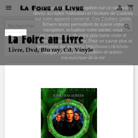
shopping_cart


En poursuivant votre navigation sur ce site, vous
devez accepter l’utilisation et l'écriture de Cookies
sur votre appareil connecté. Ces Cookies (petits
fichiers texte) permettent de suivre votre

navigation, actualiser votre panier, vous
J'accepte
reconnaitre lors de votre prochaine visite et
sécuriser votre connexion. Pour en savoir plus et
paramétrer les traceurs: http://www.cnil.fr/vos-
obligations/sites-web-cookies-et-autres-
traceurs/que-dit-la-loi/