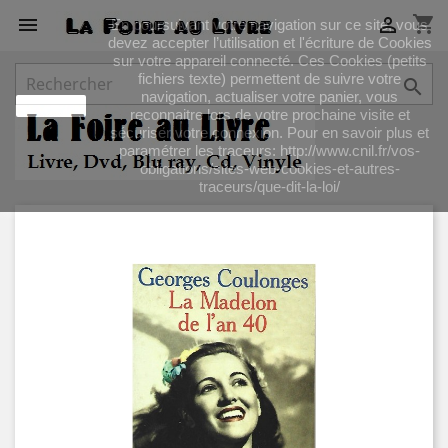
shopping_cart


En poursuivant votre navigation sur ce site, vous
devez accepter l’utilisation et l'écriture de Cookies
sur votre appareil connecté. Ces Cookies (petits
fichiers texte) permettent de suivre votre

navigation, actualiser votre panier, vous
J'accepte
reconnaitre lors de votre prochaine visite et
sécuriser votre connexion. Pour en savoir plus et
paramétrer les traceurs: http://www.cnil.fr/vos-
obligations/sites-web-cookies-et-autres-
traceurs/que-dit-la-loi/