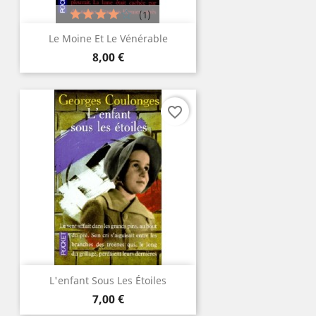
(1)
Le Moine Et Le Vénérable
Prix
8,00 €
favorite_border
L'enfant Sous Les Étoiles
Prix
7,00 €