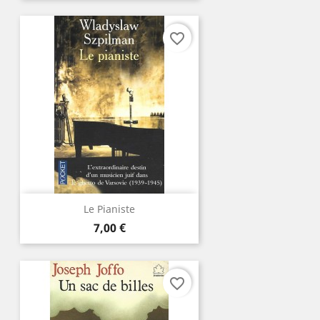
favorite_border
Le Pianiste
Prix
7,00 €
favorite_border