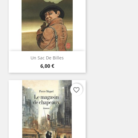
Un Sac De Billes
Prix
6,00 €
favorite_border