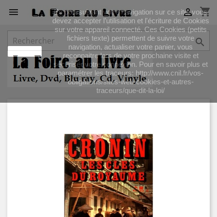
shopping_cart


En poursuivant votre navigation sur ce site, vous
devez accepter l’utilisation et l'écriture de Cookies
sur votre appareil connecté. Ces Cookies (petits
fichiers texte) permettent de suivre votre

navigation, actualiser votre panier, vous
J'accepte
reconnaitre lors de votre prochaine visite et
sécuriser votre connexion. Pour en savoir plus et
paramétrer les traceurs: http://www.cnil.fr/vos-
obligations/sites-web-cookies-et-autres-
traceurs/que-dit-la-loi/