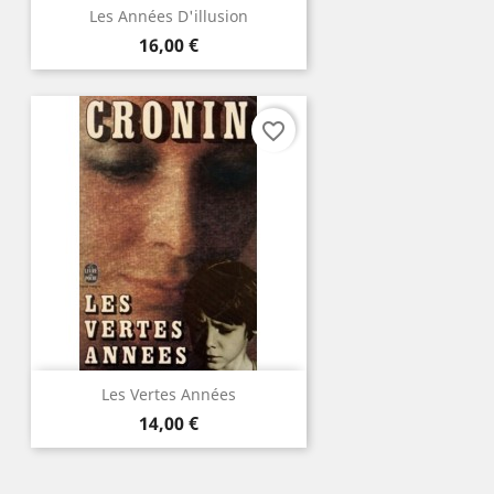
Les Années D'illusion
Prix
16,00 €
favorite_border
Les Vertes Années
Prix
14,00 €