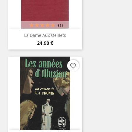
(1)
La Dame Aux Oeillets
Prix
24,90 €
favorite_border