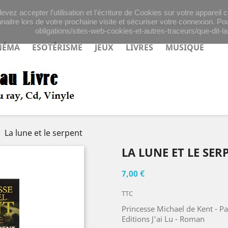
evez accepter l’utilisation et l'écriture de Cookies sur votre appareil
naitre lors de votre prochaine visite et sécuriser votre connexion. Pou
obligations/sites-web-cookies-et-autres-traceurs/que-dit-la-
NÉMA
ESOTÉRISME
JEUX
LIVRES
MUSIQUE
La lune et le serpent
LA LUNE ET LE SER
7,00 €
TTC
Princesse Michael de Kent - Pa
Editions J'ai Lu - Roman