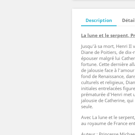
Description
Détai
La lune et le serpent, 
Jusqu'à sa mort, Henri II 
Diane de Poitiers, de dix-
épouser malgré lui Catheri
fortune. Cette dernière al
de jalousie face à l'amou
fond de Renaissance, dan
culturels et religieux, D
initiales entrelacées figu
prématurée d'Henri met un
jalousie de Catherine, qui
seule.
Avec La lune et le serpent
au royaume de France ent
Auteur : Princesse Michae