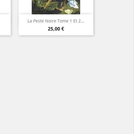
Aperçu rapide

La Peste Noire Tome 1 Et 2...
Prix
25,00 €