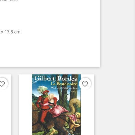
 x 17,8 cm
orite_border
favorite_border