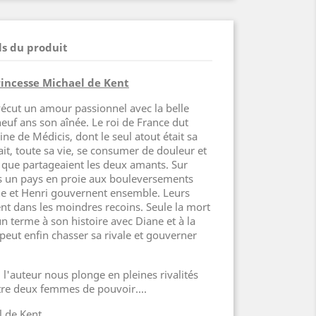
ls du produit
Princesse Michael de Kent
vécut un amour passionnel avec la belle
neuf ans son aînée. Le roi de France dut
ne de Médicis, dont le seul atout était sa
lait, toute sa vie, se consumer de douleur et
r que partageaient les deux amants. Sur
s un pays en proie aux bouleversements
iane et Henri gouvernent ensemble. Leurs
rent dans les moindres recoins. Seule la mort
 terme à son histoire avec Diane et à la
 peut enfin chasser sa rivale et gouverner
, l'auteur nous plonge en pleines rivalités
re deux femmes de pouvoir....
l de Kent