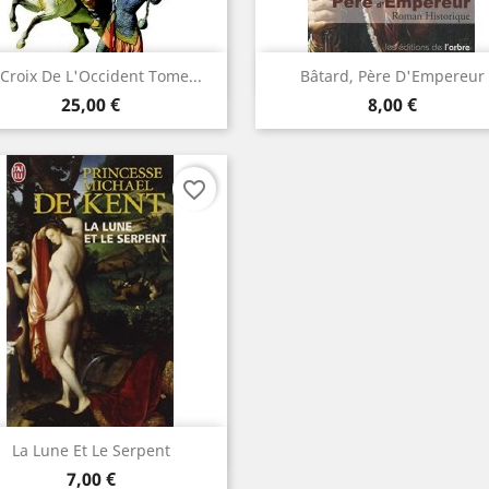
Aperçu rapide
Aperçu rapide


 Croix De L'Occident Tome...
Bâtard, Père D'Empereur
Prix
Prix
25,00 €
8,00 €
favorite_border
Aperçu rapide

La Lune Et Le Serpent
Prix
7,00 €