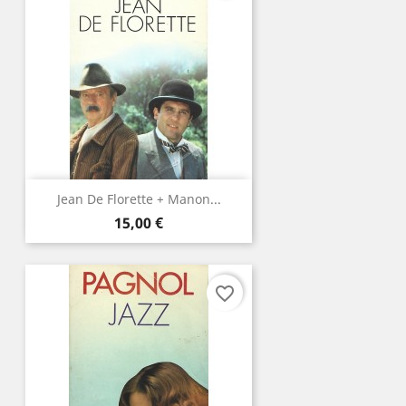
Jean De Florette + Manon...
Prix
15,00 €
favorite_border