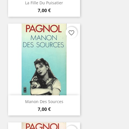
La Fille Du Puisatier
Prix
7,00 €
favorite_border
Manon Des Sources
Prix
7,00 €