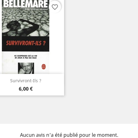
favorite_border
Aperçu rapide

Survivront-Ils ?
Prix
6,00 €
Aucun avis n'a été publié pour le moment.