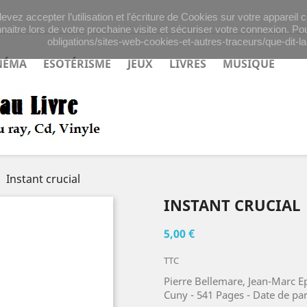
evez accepter l’utilisation et l'écriture de Cookies sur votre appareil
naitre lors de votre prochaine visite et sécuriser votre connexion. Pou
obligations/sites-web-cookies-et-autres-traceurs/que-dit-la-
NÉMA
ESOTÉRISME
JEUX
LIVRES
MUSIQUE
Instant crucial
INSTANT CRUCIAL
5,00 €
TTC
Pierre Bellemare, Jean-Marc E
Cuny - 541 Pages - Date de par