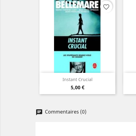
favorite_border
Aperçu rapide

Instant Crucial
Prix
5,00 €
Commentaires (0)