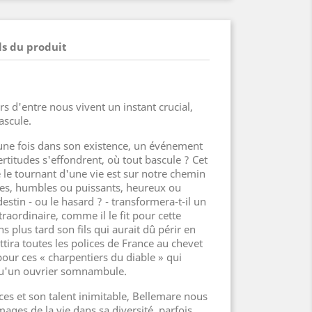
ls du produit
s d'entre nous vivent un instant crucial,
ascule.
une fois dans son existence, un événement
ertitudes s'effondrent, où tout bascule ? Cet
 le tournant d'une vie est sur notre chemin
s, humbles ou puissants, heureux ou
estin - ou le hasard ? - transformera-t-il un
traordinaire, comme il le fit pour cette
 plus tard son fils qui aurait dû périr en
ttira toutes les polices de France au chevet
ur ces « charpentiers du diable » qui
qu'un ouvrier somnambule.
ces et son talent inimitable, Bellemare nous
mages de la vie dans sa diversité, parfois