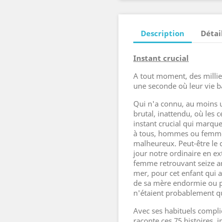
Description
Détai
Instant crucial
A tout moment, des millier
une seconde où leur vie b
Qui n'a connu, au moins 
brutal, inattendu, où les c
instant crucial qui marque
à tous, hommes ou femme
malheureux. Peut-être le d
jour notre ordinaire en ex
femme retrouvant seize ans
mer, pour cet enfant qui a
de sa mère endormie ou po
n'étaient probablement 
Avec ses habituels compli
raconte ces 75 histoires, i