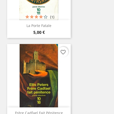
(1)
La Porte Fatale
Prix
5,00 €
favorite_border
Frère Cadfael Fait Pénitence