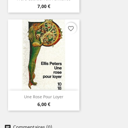
Prix
7,00 €
favorite_border
Une Rose Pour Loyer
Prix
6,00 €
Commentaires (0)