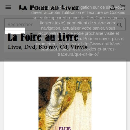
shopping_cart


En poursuivant votre navigation sur ce site, vous
devez accepter l’utilisation et l'écriture de Cookies
sur votre appareil connecté. Ces Cookies (petits
fichiers texte) permettent de suivre votre

navigation, actualiser votre panier, vous
J'accepte
reconnaitre lors de votre prochaine visite et
sécuriser votre connexion. Pour en savoir plus et
paramétrer les traceurs: http://www.cnil.fr/vos-
obligations/sites-web-cookies-et-autres-
traceurs/que-dit-la-loi/