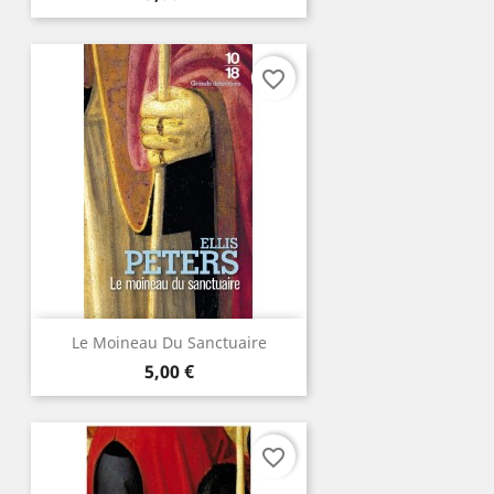
favorite_border
Le Moineau Du Sanctuaire
Prix
5,00 €
favorite_border