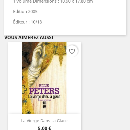
1 volume Dimensions : 10,90 x 17,80 cm
Edition 2005
Éditeur : 10/18
VOUS AIMEREZ AUSSI
favorite_border
La Vierge Dans La Glace
Prix
5,00 €