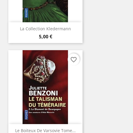
La Collection Kledermann
Prix
5,00 €
favorite_border
Le Boiteux De Varsovie Tome...