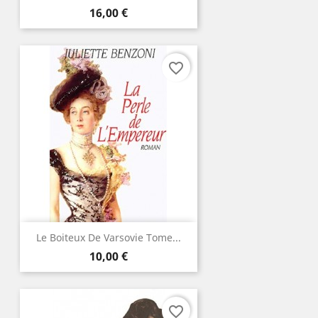
Prix
16,00 €
favorite_border
Le Boiteux De Varsovie Tome...
Prix
10,00 €
favorite_border