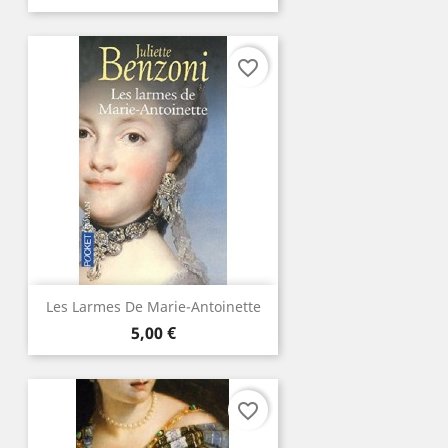
favorite_border
Les Larmes De Marie-Antoinette
Prix
5,00 €
favorite_border