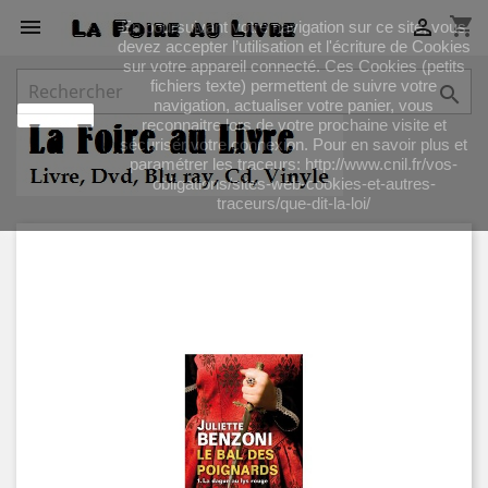
shopping_cart


En poursuivant votre navigation sur ce site, vous
devez accepter l’utilisation et l'écriture de Cookies
sur votre appareil connecté. Ces Cookies (petits
fichiers texte) permettent de suivre votre

navigation, actualiser votre panier, vous
J'accepte
reconnaitre lors de votre prochaine visite et
sécuriser votre connexion. Pour en savoir plus et
paramétrer les traceurs: http://www.cnil.fr/vos-
obligations/sites-web-cookies-et-autres-
traceurs/que-dit-la-loi/