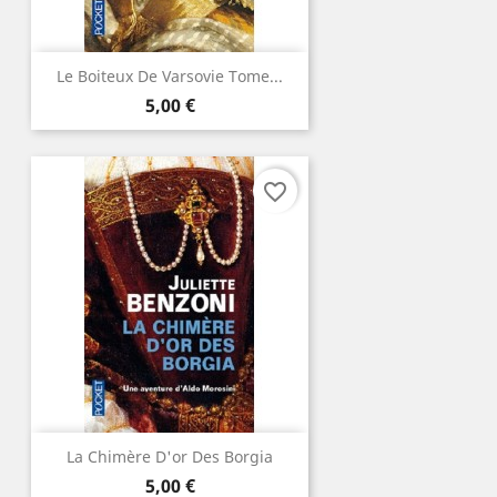
Le Boiteux De Varsovie Tome...
Prix
5,00 €
favorite_border
La Chimère D'or Des Borgia
Prix
5,00 €