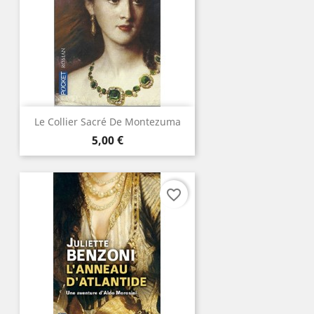
Le Collier Sacré De Montezuma
Prix
5,00 €
favorite_border