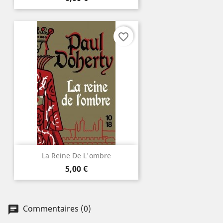
favorite_border
La Reine De L'ombre
Prix
5,00 €
Commentaires (0)