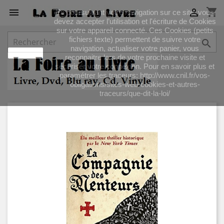
shopping_cart


En poursuivant votre navigation sur ce site, vous
devez accepter l’utilisation et l'écriture de Cookies
sur votre appareil connecté. Ces Cookies (petits
fichiers texte) permettent de suivre votre

navigation, actualiser votre panier, vous
J'accepte
reconnaitre lors de votre prochaine visite et
sécuriser votre connexion. Pour en savoir plus et
paramétrer les traceurs: http://www.cnil.fr/vos-
obligations/sites-web-cookies-et-autres-
traceurs/que-dit-la-loi/