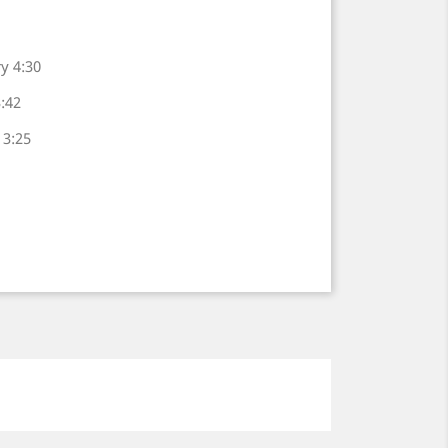
y 4:30
:42
 3:25