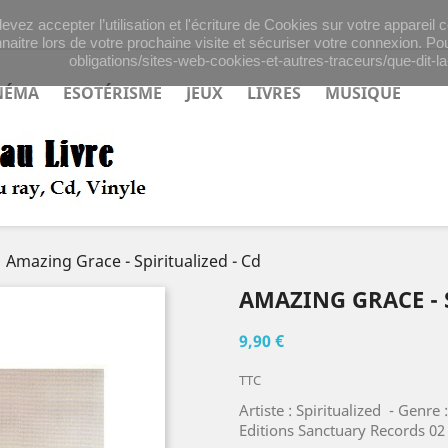
evez accepter l’utilisation et l'écriture de Cookies sur votre appareil
naitre lors de votre prochaine visite et sécuriser votre connexion. Pou
obligations/sites-web-cookies-et-autres-traceurs/que-dit-la-
NÉMA
ESOTÉRISME
JEUX
LIVRES
MUSIQUE
Amazing Grace - Spiritualized - Cd
AMAZING GRACE - 
9,90 €
TTC
Artiste : Spiritualized - Genre
Editions Sanctuary Records 02