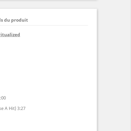
ls du produit
itualized
:00
ke A Hit) 3:27