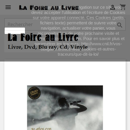
shopping_cart


En poursuivant votre navigation sur ce site, vous
devez accepter l’utilisation et l'écriture de Cookies
sur votre appareil connecté. Ces Cookies (petits
fichiers texte) permettent de suivre votre

navigation, actualiser votre panier, vous
J'accepte
reconnaitre lors de votre prochaine visite et
sécuriser votre connexion. Pour en savoir plus et
paramétrer les traceurs: http://www.cnil.fr/vos-
obligations/sites-web-cookies-et-autres-
traceurs/que-dit-la-loi/