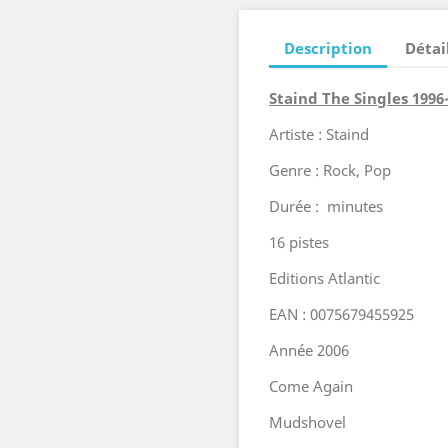
Description
Détai
Staind The Singles 199
Artiste : Staind
Genre : Rock, Pop
Durée : minutes
16 pistes
Editions Atlantic
EAN : 0075679455925
Année 2006
Come Again
Mudshovel