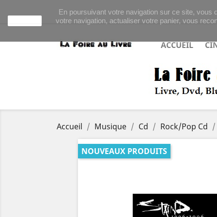
En poursuivant votre navigation sur ce site, vous d
votre navigation, actualiser votre panier, vous recon
J'accepte
ACCUEIL
CI
Accueil
Musique
Cd
Rock/Pop Cd
NOUVEAUX PRODUITS