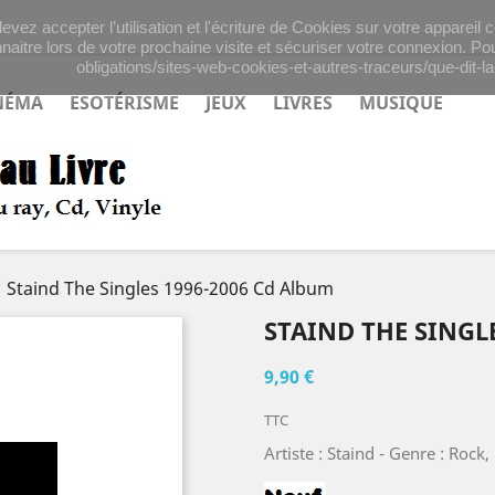
evez accepter l’utilisation et l'écriture de Cookies sur votre appareil
naitre lors de votre prochaine visite et sécuriser votre connexion. Pou
obligations/sites-web-cookies-et-autres-traceurs/que-dit-la-
NÉMA
ESOTÉRISME
JEUX
LIVRES
MUSIQUE
Staind The Singles 1996-2006 Cd Album
STAIND THE SINGL
9,90 €
TTC
Artiste : Staind - Genre : Rock