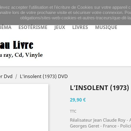
evez accepter l’utilisation et l'écriture de Cookies sur votre appareil
naitre lors de votre prochaine visite et sécuriser votre connexion. Pou
obligations/sites-web-cookies-et-autres-traceurs/que-dit-la-
NÉMA
ESOTÉRISME
JEUX
LIVRES
MUSIQUE
ler Dvd
L'insolent (1973) DVD
L'INSOLENT (1973)
29,90 €
TTC
Réalisateur Jean Claude Roy - 
Georges Geret - France - Polici