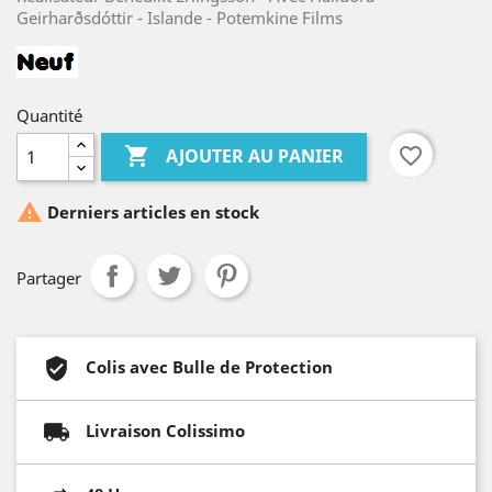
Geirharðsdóttir - Islande - Potemkine Films
Quantité

favorite_border
AJOUTER AU PANIER

Derniers articles en stock
Partager
Colis avec Bulle de Protection
Livraison Colissimo