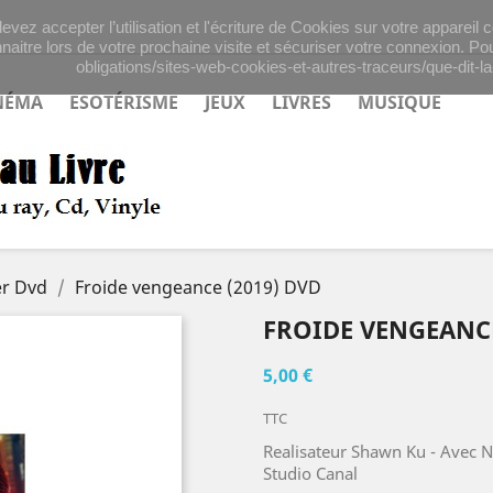
evez accepter l’utilisation et l'écriture de Cookies sur votre appareil
naitre lors de votre prochaine visite et sécuriser votre connexion. Pou
obligations/sites-web-cookies-et-autres-traceurs/que-dit-la-
NÉMA
ESOTÉRISME
JEUX
LIVRES
MUSIQUE
ler Dvd
Froide vengeance (2019) DVD
FROIDE VENGEANCE
5,00 €
TTC
Realisateur Shawn Ku - Avec Ni
Studio Canal