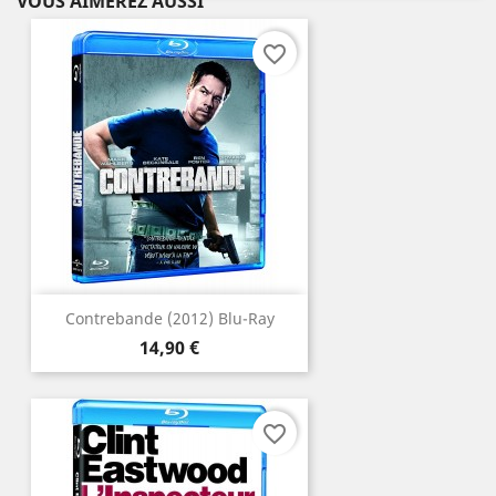
VOUS AIMEREZ AUSSI
favorite_border
Contrebande (2012) Blu-Ray
Prix
14,90 €
favorite_border