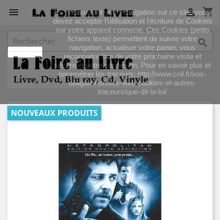
shopping_cart


En poursuivant votre navigation sur ce site, vous
devez accepter l’utilisation et l'écriture de Cookies
sur votre appareil connecté. Ces Cookies (petits
fichiers texte) permettent de suivre votre

navigation, actualiser votre panier, vous
J'accepte
reconnaitre lors de votre prochaine visite et
sécuriser votre connexion. Pour en savoir plus et
paramétrer les traceurs: http://www.cnil.fr/vos-
obligations/sites-web-cookies-et-autres-
traceurs/que-dit-la-loi/
NOUVEAUX PRODUITS