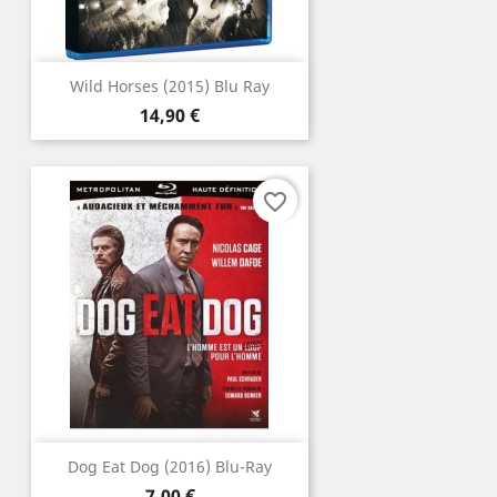
Wild Horses (2015) Blu Ray
Prix
14,90 €
favorite_border
Dog Eat Dog (2016) Blu-Ray
Prix
7,00 €