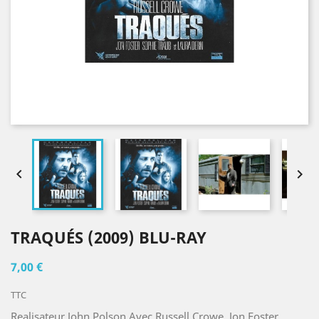


TRAQUÉS (2009) BLU-RAY
7,00 €
TTC
Realisateur John Polson Avec Russell Crowe, Jon Foster,