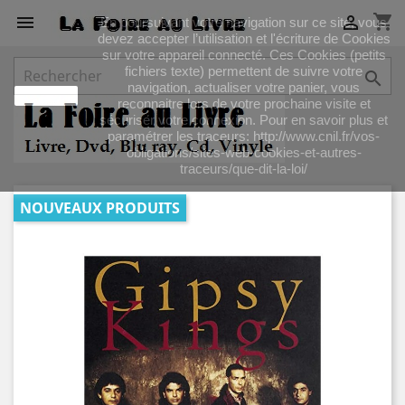
shopping_cart


En poursuivant votre navigation sur ce site, vous
devez accepter l’utilisation et l'écriture de Cookies
sur votre appareil connecté. Ces Cookies (petits
fichiers texte) permettent de suivre votre

navigation, actualiser votre panier, vous
J'accepte
reconnaitre lors de votre prochaine visite et
sécuriser votre connexion. Pour en savoir plus et
paramétrer les traceurs: http://www.cnil.fr/vos-
obligations/sites-web-cookies-et-autres-
traceurs/que-dit-la-loi/
NOUVEAUX PRODUITS