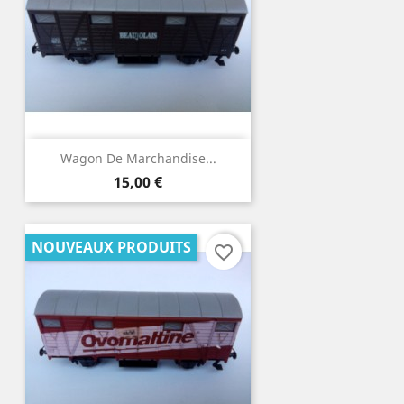
Wagon De Marchandise...
Prix
15,00 €
NOUVEAUX PRODUITS
favorite_border