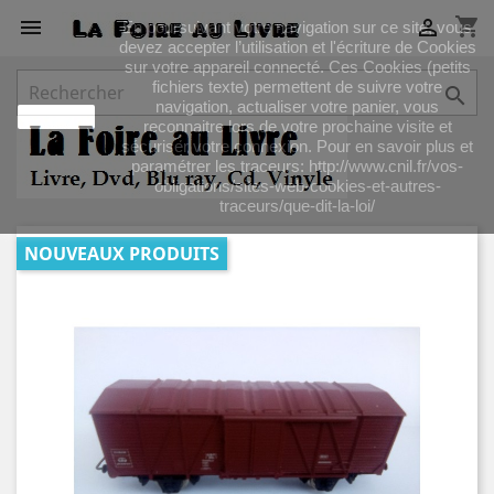
shopping_cart


En poursuivant votre navigation sur ce site, vous
devez accepter l’utilisation et l'écriture de Cookies
sur votre appareil connecté. Ces Cookies (petits
fichiers texte) permettent de suivre votre

navigation, actualiser votre panier, vous
J'accepte
reconnaitre lors de votre prochaine visite et
sécuriser votre connexion. Pour en savoir plus et
paramétrer les traceurs: http://www.cnil.fr/vos-
obligations/sites-web-cookies-et-autres-
traceurs/que-dit-la-loi/
NOUVEAUX PRODUITS