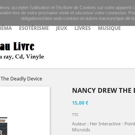
evez accepter l’utilisation et l'écriture de Cookies sur votre appareil
naitre lors de votre prochaine visite et sécuriser votre connexion. Pou
obligations/sites-web-cookies-et-autres-traceurs/que-dit-la-
NÉMA
ESOTÉRISME
JEUX
LIVRES
MUSIQUE
The Deadly Device
NANCY DREW THE 
15,00 €
TTC
Auteur : Her Interactive - Point
Microids