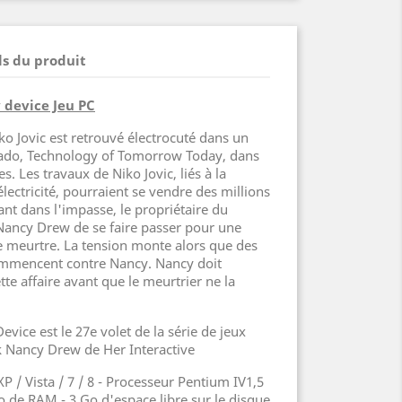
ls du produit
 device Jeu PC
ko Jovic est retrouvé électrocuté dans un
orado, Technology of Tomorrow Today, dans
s. Les travaux de Niko Jovic, liés à la
électricité, pourraient se vendre des millions
tant dans l'impasse, le propriétaire du
Nancy Drew de se faire passer pour une
ce meurtre. La tension monte alors que des
commencent contre Nancy. Nancy doit
tte affaire avant que le meurtrier ne la
ice est le 27e volet de la série de jeux
k Nancy Drew de Her Interactive
 / Vista / 7 / 8 - Processeur Pentium IV1,5
 de RAM - 3 Go d'espace libre sur le disque