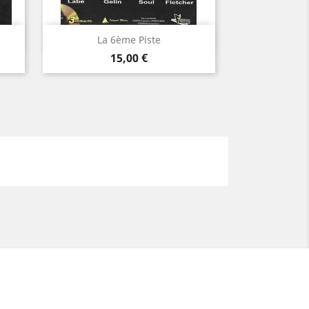
Aperçu rapide

La 6ème Piste
Prix
15,00 €