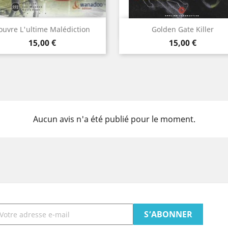
Aperçu rapide
Aperçu rapide


ouvre L'ultime Malédiction
Golden Gate Killer
Prix
Prix
15,00 €
15,00 €
Aucun avis n'a été publié pour le moment.