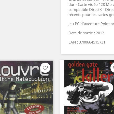
dur - Carte vidéo 128 Mo c
compatible DirectX - Direc
récents pour les cartes gr
Jeu PC d'aventure Point a
Date de sortie : 2012
EAN : 3700664515731
favorite_border
fav