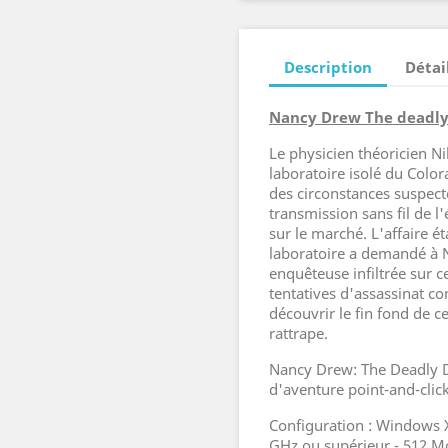
Description
Détai
Nancy Drew The deadly
Le physicien théoricien Ni
laboratoire isolé du Col
des circonstances suspecte
transmission sans fil de l'
sur le marché. L'affaire é
laboratoire a demandé à 
enquêteuse infiltrée sur 
tentatives d'assassinat 
découvrir le fin fond de ce
rattrape.
Nancy Drew: The Deadly Dev
d'aventure point-and-clic
Configuration : Windows XP
GHz ou supérieur - 512 Mo