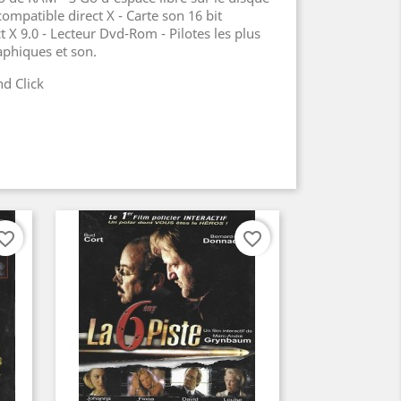
ompatible direct X - Carte son 16 bit
t X 9.0 - Lecteur Dvd-Rom - Pilotes les plus
aphiques et son.
nd Click
orite_border
favorite_border