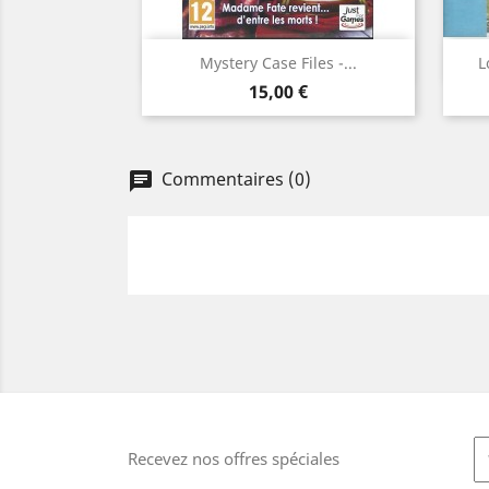
Aperçu rapide

Mystery Case Files -...
L
Prix
15,00 €
Commentaires (0)
Recevez nos offres spéciales