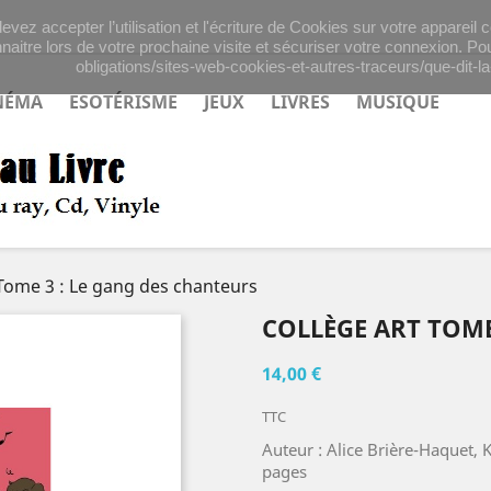
evez accepter l’utilisation et l'écriture de Cookies sur votre appareil
naitre lors de votre prochaine visite et sécuriser votre connexion. Pou
obligations/sites-web-cookies-et-autres-traceurs/que-dit-la-
NÉMA
ESOTÉRISME
JEUX
LIVRES
MUSIQUE
 Tome 3 : Le gang des chanteurs
COLLÈGE ART TOME
14,00 €
TTC
Auteur : Alice Brière-Haquet,
pages