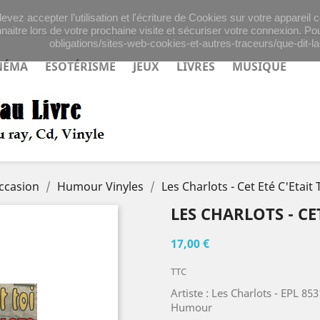
evez accepter l’utilisation et l'écriture de Cookies sur votre appareil
naitre lors de votre prochaine visite et sécuriser votre connexion. Pou
obligations/sites-web-cookies-et-autres-traceurs/que-dit-la-
NÉMA
ESOTÉRISME
JEUX
LIVRES
MUSIQUE
Occasion
Humour Vinyles
Les Charlots - Cet Eté C'Etait 
LES CHARLOTS - CE
17,00 €
TTC
Artiste : Les Charlots - EPL 85
Humour