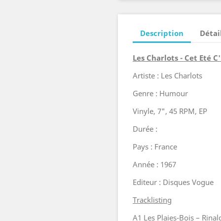
Description
Détai
Les Charlots - Cet Eté C'
Artiste : Les Charlots
Genre : Humour
Vinyle, 7", 45 RPM, EP
Durée :
Pays : France
Année : 1967
Editeur : Disques Vogue
Tracklisting
A1 Les Plaies-Bois – Rina