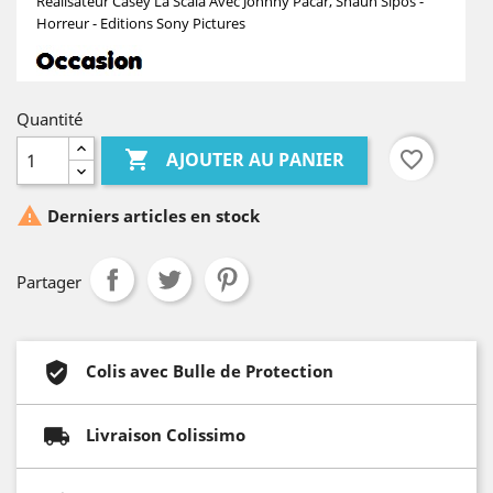
Realisateur Casey La Scala Avec Johnny Pacar, Shaun Sipos -
Horreur - Editions Sony Pictures
Quantité

favorite_border
AJOUTER AU PANIER

Derniers articles en stock
Partager
Colis avec Bulle de Protection
Livraison Colissimo