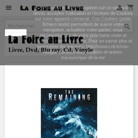
shopping_cart


En poursuivant votre navigation sur ce site, vous
devez accepter l’utilisation et l'écriture de Cookies
sur votre appareil connecté. Ces Cookies (petits
fichiers texte) permettent de suivre votre

navigation, actualiser votre panier, vous
J'accepte
reconnaitre lors de votre prochaine visite et
sécuriser votre connexion. Pour en savoir plus et
paramétrer les traceurs: http://www.cnil.fr/vos-
obligations/sites-web-cookies-et-autres-
traceurs/que-dit-la-loi/