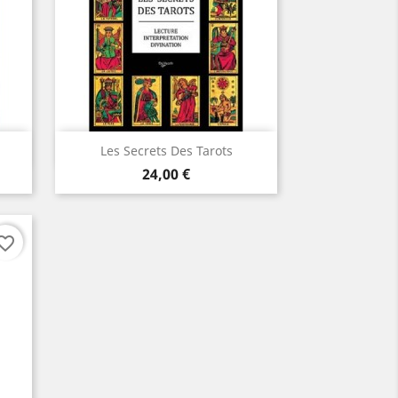
Aperçu rapide

Les Secrets Des Tarots
Prix
24,00 €
orite_border