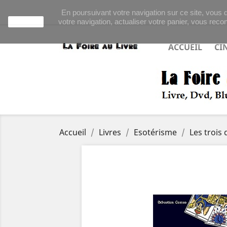
En poursuivant votre navigation sur ce site, vous d
votre navigation, actualiser votre panier, vous recon
J'accepte
ACCUEIL
CI
Accueil
Livres
Esotérisme
Les trois