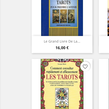
Aperçu rapide

Le Grand Livre De La...
Prix
16,00 €
favorite_border