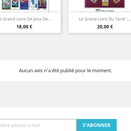
Aperçu rapide
Aperçu rapide


e Grand Livre De Jeux De...
Le Grand Livre Du Tarot :...
Prix
Prix
18,00 €
20,00 €
Aucun avis n'a été publié pour le moment.