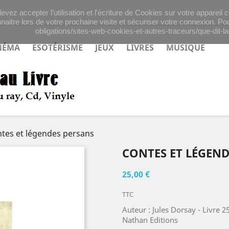
evez accepter l’utilisation et l'écriture de Cookies sur votre appareil
naitre lors de votre prochaine visite et sécuriser votre connexion. Pou
obligations/sites-web-cookies-et-autres-traceurs/que-dit-la-
NÉMA
ESOTÉRISME
JEUX
LIVRES
MUSIQUE
tes et légendes persans
CONTES ET LÉGEND
25,00 €
TTC
Auteur : Jules Dorsay - Livre 
Nathan Editions