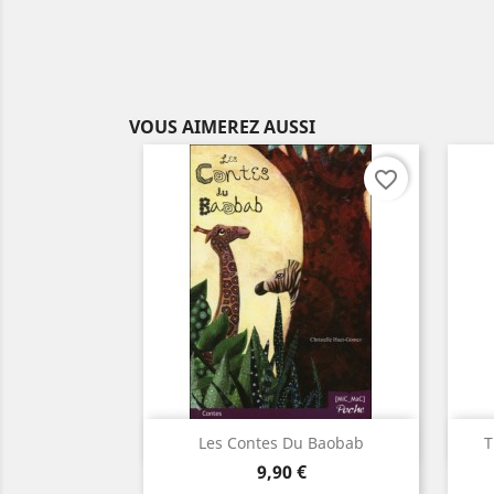
VOUS AIMEREZ AUSSI
favorite_border
Aperçu rapide

Les Contes Du Baobab
T
Prix
9,90 €