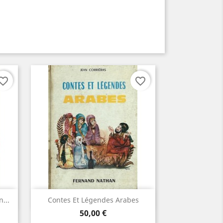
orite_border
favorite_border
Aperçu rapide

...
Contes Et Légendes Arabes
Prix
50,00 €