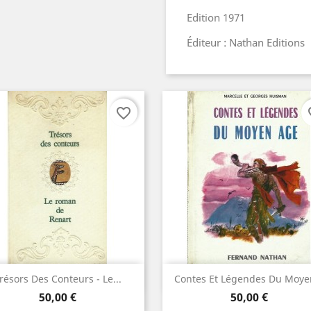
Edition 1971
Éditeur : Nathan Editions
favorite_border
fav
Aperçu rapide
Aperçu rapide


résors Des Conteurs - Le...
Contes Et Légendes Du Moyen
Prix
Prix
50,00 €
50,00 €