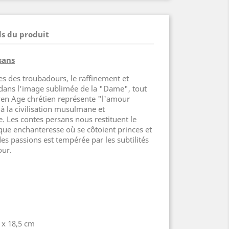
ls du produit
sans
s des troubadours, le raffinement et
 dans l'image sublimée de la "Dame", tout
yen Age chrétien représente "l'amour
à la civilisation musulmane et
e. Les contes persans nous restituent le
ue enchanteresse où se côtoient princes et
es passions est tempérée par les subtilités
our.
 x 18,5 cm