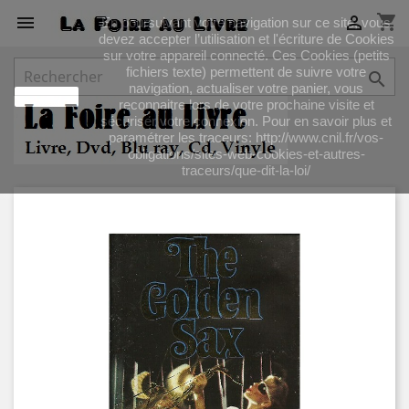
shopping_cart


En poursuivant votre navigation sur ce site, vous
devez accepter l’utilisation et l'écriture de Cookies
sur votre appareil connecté. Ces Cookies (petits
fichiers texte) permettent de suivre votre

navigation, actualiser votre panier, vous
J'accepte
reconnaitre lors de votre prochaine visite et
sécuriser votre connexion. Pour en savoir plus et
paramétrer les traceurs: http://www.cnil.fr/vos-
obligations/sites-web-cookies-et-autres-
traceurs/que-dit-la-loi/