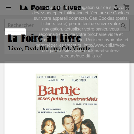
shopping_cart


En poursuivant votre navigation sur ce site, vous
devez accepter l’utilisation et l'écriture de Cookies
sur votre appareil connecté. Ces Cookies (petits
fichiers texte) permettent de suivre votre

navigation, actualiser votre panier, vous
J'accepte
reconnaitre lors de votre prochaine visite et
sécuriser votre connexion. Pour en savoir plus et
paramétrer les traceurs: http://www.cnil.fr/vos-
obligations/sites-web-cookies-et-autres-
traceurs/que-dit-la-loi/