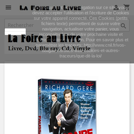
shopping_cart


En poursuivant votre navigation sur ce site, vous
devez accepter l’utilisation et l'écriture de Cookies
sur votre appareil connecté. Ces Cookies (petits
fichiers texte) permettent de suivre votre

navigation, actualiser votre panier, vous
J'accepte
reconnaitre lors de votre prochaine visite et
sécuriser votre connexion. Pour en savoir plus et
paramétrer les traceurs: http://www.cnil.fr/vos-
obligations/sites-web-cookies-et-autres-
traceurs/que-dit-la-loi/