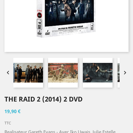


THE RAID 2 (2014) 2 DVD
19,90 €
TTC
Realisateur Gareth Evans - Avec Iko Uwais, Julie Estelle,