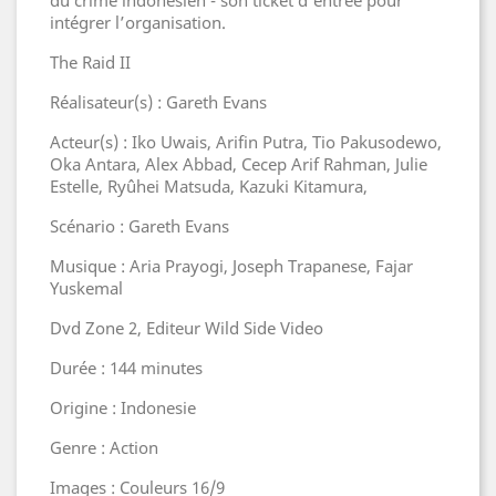
du crime indonésien - son ticket d’entrée pour
intégrer l’organisation.
The Raid II
Réalisateur(s) : Gareth Evans
Acteur(s) : Iko Uwais, Arifin Putra, Tio Pakusodewo,
Oka Antara, Alex Abbad, Cecep Arif Rahman, Julie
Estelle, Ryûhei Matsuda, Kazuki Kitamura,
Scénario : Gareth Evans
Musique : Aria Prayogi, Joseph Trapanese, Fajar
Yuskemal
Dvd Zone 2, Editeur Wild Side Video
Durée : 144 minutes
Origine : Indonesie
Genre : Action
Images : Couleurs 16/9