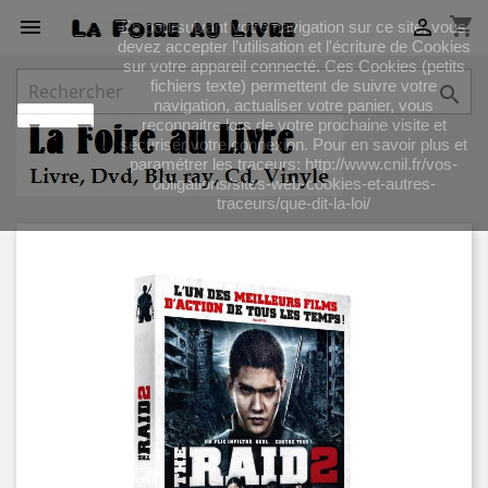
shopping_cart


En poursuivant votre navigation sur ce site, vous
devez accepter l’utilisation et l'écriture de Cookies
sur votre appareil connecté. Ces Cookies (petits
fichiers texte) permettent de suivre votre

navigation, actualiser votre panier, vous
J'accepte
reconnaitre lors de votre prochaine visite et
sécuriser votre connexion. Pour en savoir plus et
paramétrer les traceurs: http://www.cnil.fr/vos-
obligations/sites-web-cookies-et-autres-
traceurs/que-dit-la-loi/