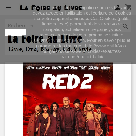
shopping_cart


En poursuivant votre navigation sur ce site, vous
devez accepter l’utilisation et l'écriture de Cookies
sur votre appareil connecté. Ces Cookies (petits
fichiers texte) permettent de suivre votre

navigation, actualiser votre panier, vous
J'accepte
reconnaitre lors de votre prochaine visite et
sécuriser votre connexion. Pour en savoir plus et
paramétrer les traceurs: http://www.cnil.fr/vos-
obligations/sites-web-cookies-et-autres-
traceurs/que-dit-la-loi/