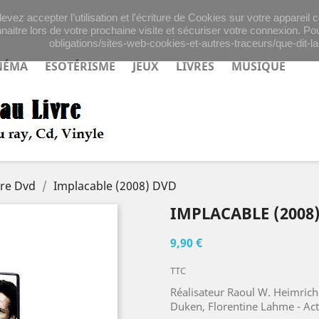
evez accepter l’utilisation et l'écriture de Cookies sur votre appareil
naitre lors de votre prochaine visite et sécuriser votre connexion. Pou
obligations/sites-web-cookies-et-autres-traceurs/que-dit-la-
NÉMA
ESOTÉRISME
JEUX
LIVRES
MUSIQUE
ure Dvd
Implacable (2008) DVD
IMPLACABLE (2008
9,90 €
TTC
Réalisateur Raoul W. Heimric
Duken, Florentine Lahme - Act