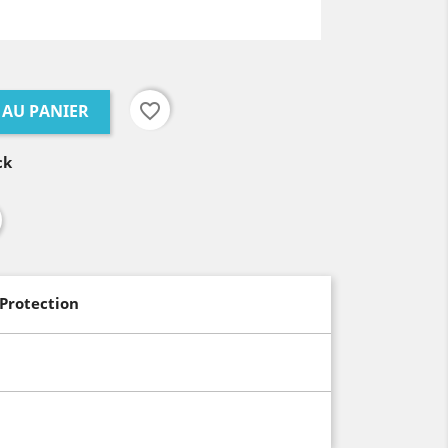
favorite_border
 AU PANIER
ck
 Protection