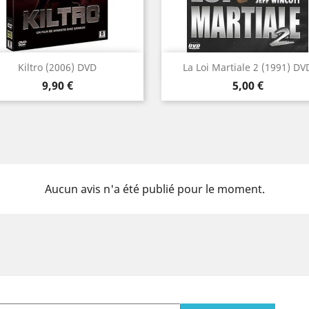
Aperçu rapide
Aperçu rapide


Kiltro (2006) DVD
La Loi Martiale 2 (1991) DV
Prix
Prix
9,90 €
5,00 €
Aucun avis n'a été publié pour le moment.