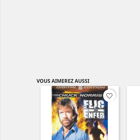
VOUS AIMEREZ AUSSI
favorite_border