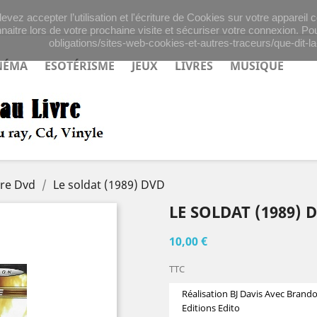
evez accepter l’utilisation et l'écriture de Cookies sur votre appareil
naitre lors de votre prochaine visite et sécuriser votre connexion. Pou
obligations/sites-web-cookies-et-autres-traceurs/que-dit-la-
NÉMA
ESOTÉRISME
JEUX
LIVRES
MUSIQUE
ure Dvd
Le soldat (1989) DVD
LE SOLDAT (1989) 
10,00 €
TTC
Réalisation BJ Davis Avec Brand
Editions Edito