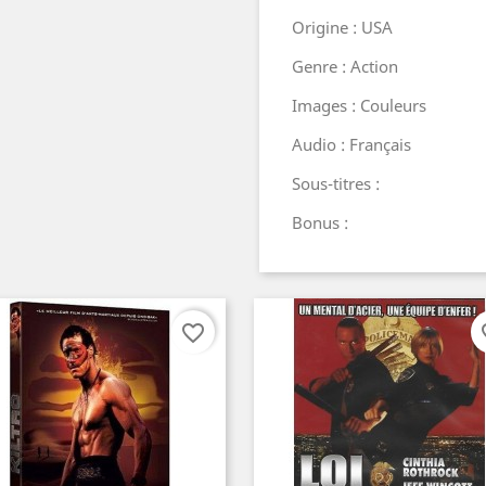
Origine : USA
Genre : Action
Images : Couleurs
Audio : Français
Sous-titres :
Bonus :
favorite_border
fav