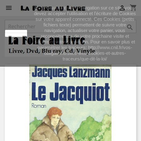
shopping_cart


En poursuivant votre navigation sur ce site, vous
devez accepter l’utilisation et l'écriture de Cookies
sur votre appareil connecté. Ces Cookies (petits
fichiers texte) permettent de suivre votre

navigation, actualiser votre panier, vous
J'accepte
reconnaitre lors de votre prochaine visite et
sécuriser votre connexion. Pour en savoir plus et
paramétrer les traceurs: http://www.cnil.fr/vos-
obligations/sites-web-cookies-et-autres-
traceurs/que-dit-la-loi/