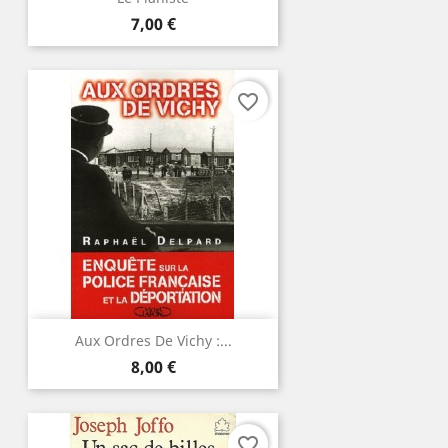
Prix
7,00 €
favorite_border
Aux Ordres De Vichy :...
Prix
8,00 €
favorite_border