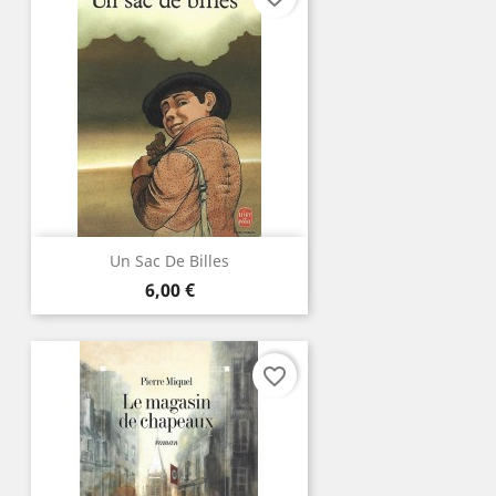
Un Sac De Billes
Prix
6,00 €
favorite_border