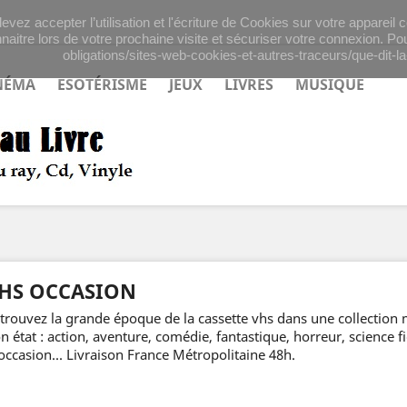
evez accepter l’utilisation et l'écriture de Cookies sur votre appareil
naitre lors de votre prochaine visite et sécuriser votre connexion. Pou
obligations/sites-web-cookies-et-autres-traceurs/que-dit-la-
NÉMA
ESOTÉRISME
JEUX
LIVRES
MUSIQUE
HS OCCASION
trouvez la grande époque de la cassette vhs dans une collection 
n état : action, aventure, comédie, fantastique, horreur, science fi
occasion... Livraison France Métropolitaine 48h.