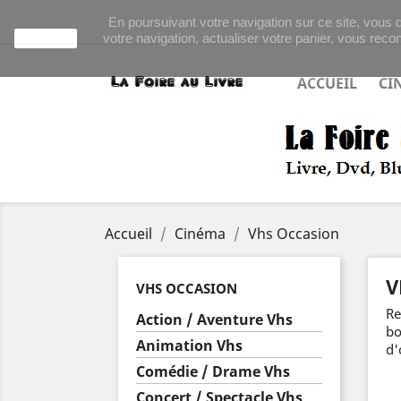
En poursuivant votre navigation sur ce site, vous d
votre navigation, actualiser votre panier, vous recon
J'accepte
ACCUEIL
CI
Accueil
Cinéma
Vhs Occasion
V
VHS OCCASION
Re
Action / Aventure Vhs
bo
Animation Vhs
d'
Comédie / Drame Vhs
Concert / Spectacle Vhs