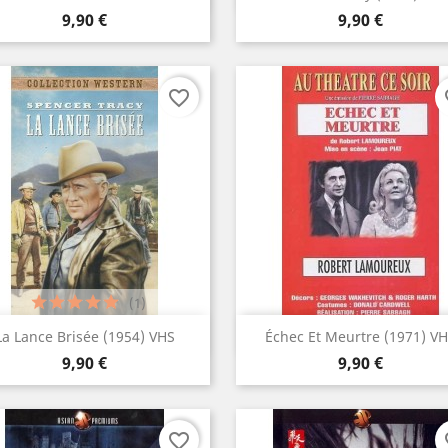
Prix
Prix
9,90 €
9,90 €
favorite_border
fa
(1)
Aperçu rapide
Aperçu rapide


La Lance Brisée (1954) VHS
Échec Et Meurtre (1971) V
Prix
Prix
9,90 €
9,90 €
favorite_border
fa