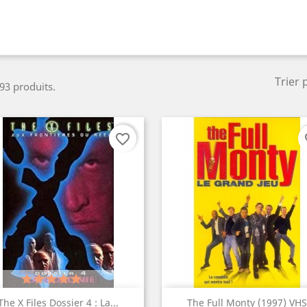
Trier 
 93 produits.
favorite_border
fa
(1)
Aperçu rapide
Aperçu rapide


The X Files Dossier 4 : La...
The Full Monty (1997) VHS