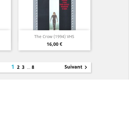
Aperçu rapide

The Crow (1994) VHS
Prix
16,00 €
1
Suivant
2
3
…
8
