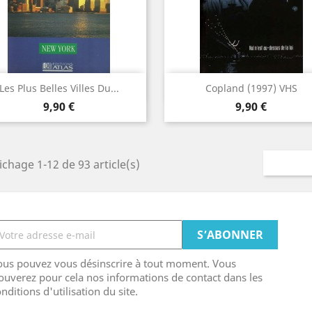
Aperçu rapide
Aperçu rapide


Les Plus Belles Villes Du...
Copland (1997) VHS
Prix
Prix
9,90 €
9,90 €
ichage 1-12 de 93 article(s)
ous pouvez vous désinscrire à tout moment. Vous
ouverez pour cela nos informations de contact dans les
nditions d'utilisation du site.