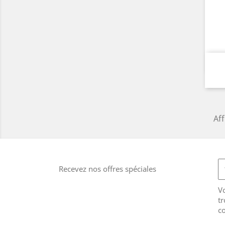
Aff
Recevez nos offres spéciales
V
tr
co