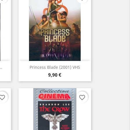
Aperçu rapide

..
Princess Blade (2001) VHS
Prix
9,90 €
vorite_border
favorite_border